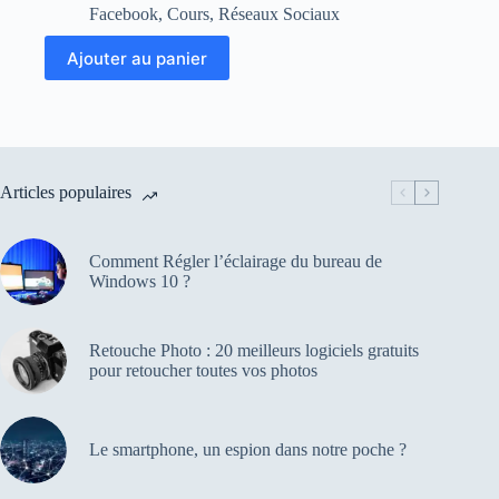
prix
prix
Facebook
,
Cours
,
Réseaux Sociaux
initial
actuel
était :
est :
Ajouter au panier
240,00€.
180,00€.
Articles populaires
Comment Régler l’éclairage du bureau de
Windows 10 ?
Retouche Photo : 20 meilleurs logiciels gratuits
pour retoucher toutes vos photos
Le smartphone, un espion dans notre poche ?