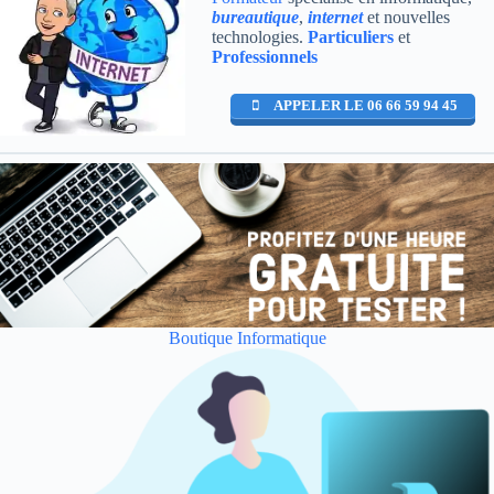
bureautique
,
internet
et nouvelles
technologies.
Particuliers
et
Professionnels
APPELER LE 06 66 59 94 45
Boutique Informatique