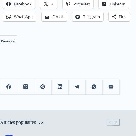
E-mail
(obligatoire)
En envoyant vos informations, vous nous autorisez à vous envoyer des
e-mails. Vous pouvez vous désabonner à tout moment.
Abonnez-vous
Partager :
Facebook
X
Pinterest
LinkedIn
WhatsApp
E-mail
Telegram
Plus
J’aime ça :