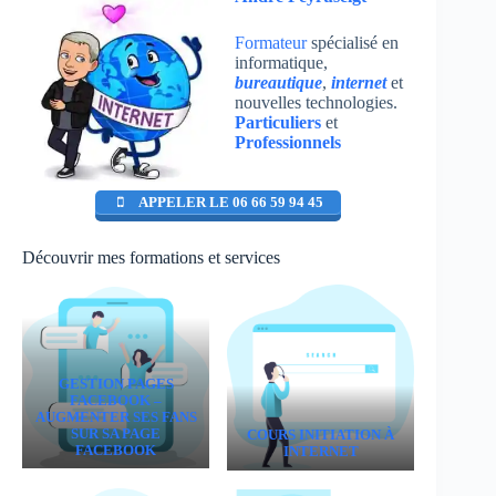
Formateur
spécialisé en
informatique,
bureautique
,
internet
et
nouvelles technologies.
Particuliers
et
Professionnels
APPELER LE 06 66 59 94 45
Découvrir mes formations et services
GESTION PAGES
FACEBOOK –
AUGMENTER SES FANS
SUR SA PAGE
COURS INITIATION À
FACEBOOK
INTERNET