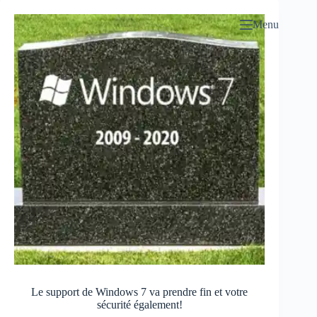
Passer
au
Menu
contenu
Le support de Windows 7 va prendre fin et votre
sécurité également!