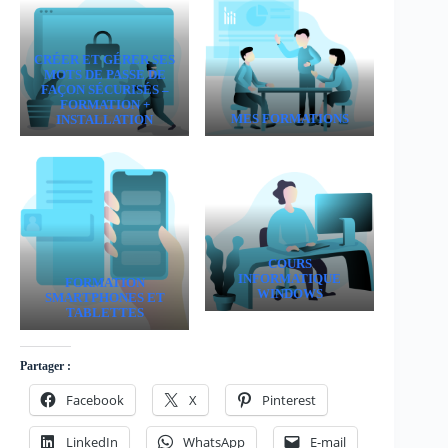
CRÉER ET GÉRER SES
MOTS DE PASSE DE
FAÇON SÉCURISÉS –
FORMATION +
MES FORMATIONS
INSTALLATION
COURS
INFORMATIQUE
FORMATION
WINDOWS
SMARTPHONES ET
TABLETTES
Partager :
Facebook
X
Pinterest
LinkedIn
WhatsApp
E-mail