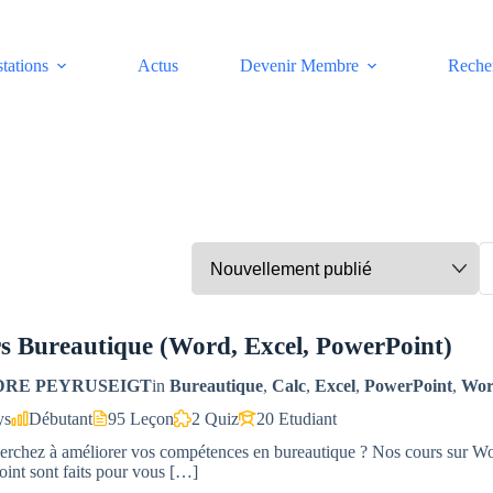
stations
Actus
Devenir Membre
Reche
s Bureautique (Word, Excel, PowerPoint)
DRE PEYRUSEIGT
in
Bureautique
,
Calc
,
Excel
,
PowerPoint
,
Wo
ys
Débutant
95 Leçon
2 Quiz
20 Etudiant
erchez à améliorer vos compétences en bureautique ? Nos cours sur Wo
int sont faits pour vous […]