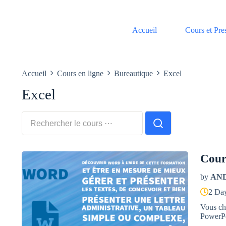
Passer
au
contenu
Accueil
Cours et Pre
Accueil
Cours en ligne
Bureautique
Excel
Excel
Cour
by
AN
2 Da
Vous ch
PowerPo