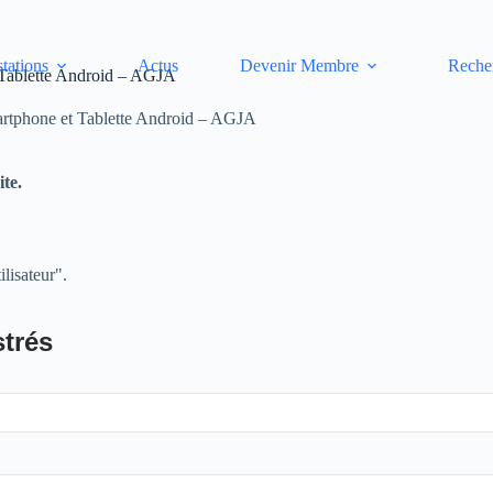
stations
Actus
Devenir Membre
Reche
 Tablette Android – AGJA
artphone et Tablette Android – AGJA
te.
lisateur".
strés