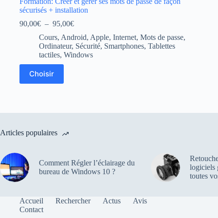
Formation: Créer et gérer ses mots de passe de façon
sécurisés + installation
Plage
90,00
€
–
95,00
€
de
Cours
,
Android
,
Apple
,
Internet
,
Mots de passe
,
prix :
Ordinateur
,
Sécurité
,
Smartphones
,
Tablettes
90,00€
tactiles
,
Windows
à
95,00€
Ce
Choisir
produit
a
plusieurs
variations.
Les
options
peuvent
Articles populaires
être
choisies
sur
Retouche
Comment Régler l’éclairage du
la
logiciels
bureau de Windows 10 ?
page
toutes vo
du
produit
Accueil
Rechercher
Actus
Avis
Contact